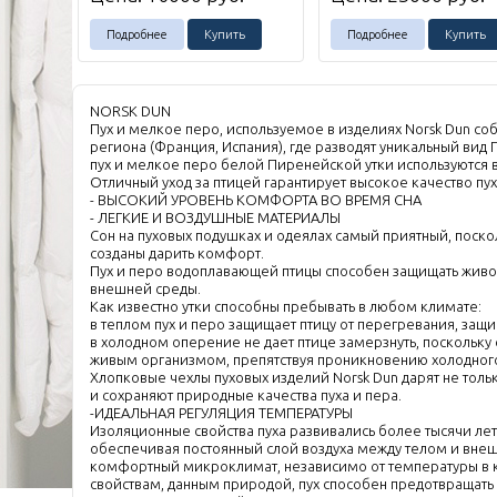
Подробнее
Купить
Подробнее
Купить
NORSK DUN
Пух и мелкое перо, используемое в изделиях Norsk Dun с
региона (Франция, Испания), где разводят уникальный вид
пух и мелкое перо белой Пиренейской утки используются 
Отличный уход за птицей гарантирует высокое качество пух
- ВЫСОКИЙ УРОВЕНЬ КОМФОРТА ВО ВРЕМЯ СНА
- ЛЕГКИЕ И ВОЗДУШНЫЕ МАТЕРИАЛЫ
Сон на пуховых подушках и одеялах самый приятный, поск
созданы дарить комфорт.
Пух и перо водоплавающей птицы способен защищать живо
внешней среды.
Как известно утки способны пребывать в любом климате:
в теплом пух и перо защищает птицу от перегревания, защ
в холодном оперение не дает птице замерзнуть, поскольку
живым организмом, препятствуя проникновению холодного
Хлопковые чехлы пуховых изделий Norsk Dun дарят не толь
и сохраняют природные качества пуха и пера.
-ИДЕАЛЬНАЯ РЕГУЛЯЦИЯ ТЕМПЕРАТУРЫ
Изоляционные свойства пуха развивались более тысячи ле
обеспечивая постоянный слой воздуха между телом и внеш
комфортный микроклимат, независимо от температуры в 
свойствам, данным природой, пух способен предотвращать п