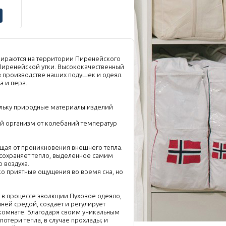
обираются на территории Пиренейского
 Пиренейской утки. Высококачественный
в производстве наших подушек и одеял.
а и пера.
ольку природные материалы изделий
й организм от колебаний температур
ищая от проникновения внешнего тепла.
 сохраняет тепло, выделенное самим
 воздуха.
ко приятные ощущения во время сна, но
т в процессе эволюции.Пуховое одеяло,
ней средой, создает и регулирует
комнате. Благодаря своим уникальным
отери тепла, в случае прохлады; и